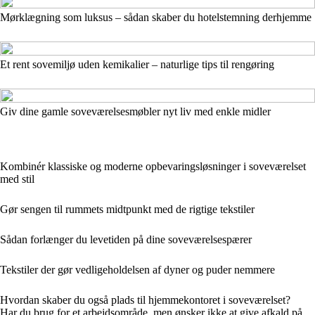
Mørklægning som luksus – sådan skaber du hotelstemning derhjemme
Et rent sovemiljø uden kemikalier – naturlige tips til rengøring
Giv dine gamle soveværelsesmøbler nyt liv med enkle midler
Kombinér klassiske og moderne opbevaringsløsninger i soveværelset
med stil
Gør sengen til rummets midtpunkt med de rigtige tekstiler
Sådan forlænger du levetiden på dine soveværelsespærer
Tekstiler der gør vedligeholdelsen af dyner og puder nemmere
Hvordan skaber du også plads til hjemmekontoret i soveværelset?
Har du brug for et arbejdsområde, men ønsker ikke at give afkald på