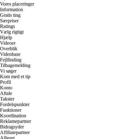
Vores placeringer
Information
Gratis ting
Særpriser
Ratings
Vælg rigtigt
Hjælp
Videoer
Overblik
Videnbase
Fejlfinding
Tilbagemelding
Vi søger
Kom med et tip
Profil
Konto
Aftale
Takster
Fordelspunkter
Funktioner
Koordination
Reklamepartner
Bidragsyder
Affiliatepartner
Allieret