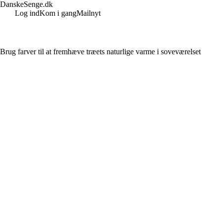
DanskeSenge.dk
Log ind
Kom i gang
Mailnyt
Brug farver til at fremhæve træets naturlige varme i soveværelset