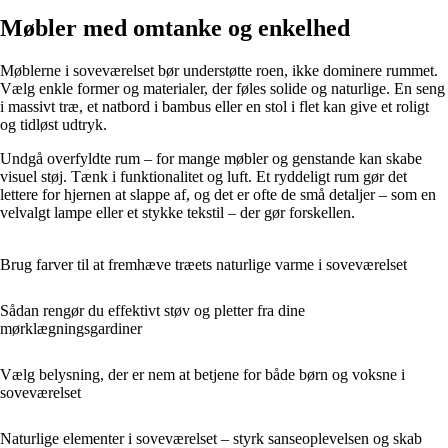
Møbler med omtanke og enkelhed
Møblerne i soveværelset bør understøtte roen, ikke dominere rummet.
Vælg enkle former og materialer, der føles solide og naturlige. En seng
i massivt træ, et natbord i bambus eller en stol i flet kan give et roligt
og tidløst udtryk.
Undgå overfyldte rum – for mange møbler og genstande kan skabe
visuel støj. Tænk i funktionalitet og luft. Et ryddeligt rum gør det
lettere for hjernen at slappe af, og det er ofte de små detaljer – som en
velvalgt lampe eller et stykke tekstil – der gør forskellen.
Brug farver til at fremhæve træets naturlige varme i soveværelset
Sådan rengør du effektivt støv og pletter fra dine
mørklægningsgardiner
Vælg belysning, der er nem at betjene for både børn og voksne i
soveværelset
Naturlige elementer i soveværelset – styrk sanseoplevelsen og skab