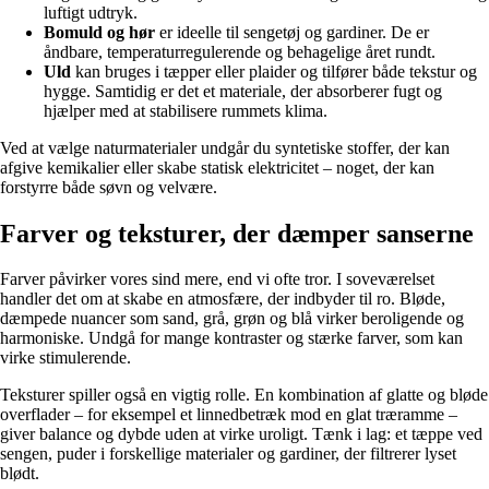
luftigt udtryk.
Bomuld og hør
er ideelle til sengetøj og gardiner. De er
åndbare, temperaturregulerende og behagelige året rundt.
Uld
kan bruges i tæpper eller plaider og tilfører både tekstur og
hygge. Samtidig er det et materiale, der absorberer fugt og
hjælper med at stabilisere rummets klima.
Ved at vælge naturmaterialer undgår du syntetiske stoffer, der kan
afgive kemikalier eller skabe statisk elektricitet – noget, der kan
forstyrre både søvn og velvære.
Farver og teksturer, der dæmper sanserne
Farver påvirker vores sind mere, end vi ofte tror. I soveværelset
handler det om at skabe en atmosfære, der indbyder til ro. Bløde,
dæmpede nuancer som sand, grå, grøn og blå virker beroligende og
harmoniske. Undgå for mange kontraster og stærke farver, som kan
virke stimulerende.
Teksturer spiller også en vigtig rolle. En kombination af glatte og bløde
overflader – for eksempel et linnedbetræk mod en glat træramme –
giver balance og dybde uden at virke uroligt. Tænk i lag: et tæppe ved
sengen, puder i forskellige materialer og gardiner, der filtrerer lyset
blødt.