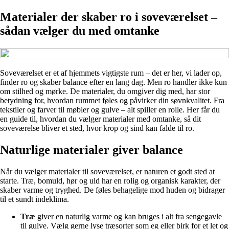
Materialer der skaber ro i soveværelset –
sådan vælger du med omtanke
Soveværelset er et af hjemmets vigtigste rum – det er her, vi lader op,
finder ro og skaber balance efter en lang dag. Men ro handler ikke kun
om stilhed og mørke. De materialer, du omgiver dig med, har stor
betydning for, hvordan rummet føles og påvirker din søvnkvalitet. Fra
tekstiler og farver til møbler og gulve – alt spiller en rolle. Her får du
en guide til, hvordan du vælger materialer med omtanke, så dit
soveværelse bliver et sted, hvor krop og sind kan falde til ro.
Naturlige materialer giver balance
Når du vælger materialer til soveværelset, er naturen et godt sted at
starte. Træ, bomuld, hør og uld har en rolig og organisk karakter, der
skaber varme og tryghed. De føles behagelige mod huden og bidrager
til et sundt indeklima.
Træ
giver en naturlig varme og kan bruges i alt fra sengegavle
til gulve. Vælg gerne lyse træsorter som eg eller birk for et let og