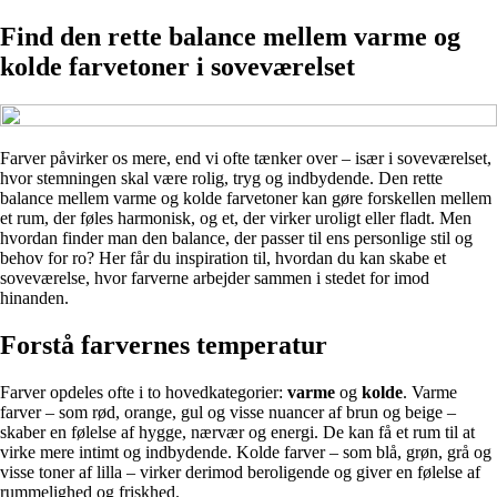
Find den rette balance mellem varme og
kolde farvetoner i soveværelset
Farver påvirker os mere, end vi ofte tænker over – især i soveværelset,
hvor stemningen skal være rolig, tryg og indbydende. Den rette
balance mellem varme og kolde farvetoner kan gøre forskellen mellem
et rum, der føles harmonisk, og et, der virker uroligt eller fladt. Men
hvordan finder man den balance, der passer til ens personlige stil og
behov for ro? Her får du inspiration til, hvordan du kan skabe et
soveværelse, hvor farverne arbejder sammen i stedet for imod
hinanden.
Forstå farvernes temperatur
Farver opdeles ofte i to hovedkategorier:
varme
og
kolde
. Varme
farver – som rød, orange, gul og visse nuancer af brun og beige –
skaber en følelse af hygge, nærvær og energi. De kan få et rum til at
virke mere intimt og indbydende. Kolde farver – som blå, grøn, grå og
visse toner af lilla – virker derimod beroligende og giver en følelse af
rummelighed og friskhed.