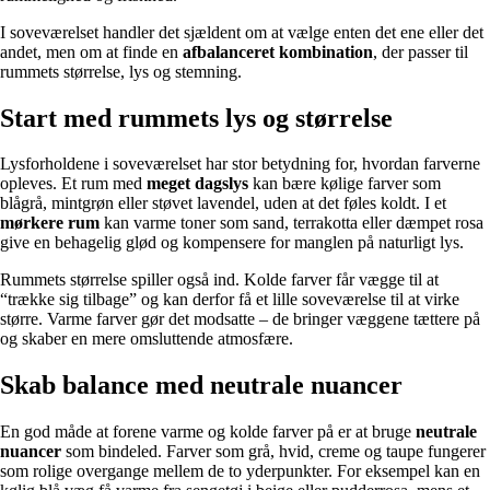
I soveværelset handler det sjældent om at vælge enten det ene eller det
andet, men om at finde en
afbalanceret kombination
, der passer til
rummets størrelse, lys og stemning.
Start med rummets lys og størrelse
Lysforholdene i soveværelset har stor betydning for, hvordan farverne
opleves. Et rum med
meget dagslys
kan bære kølige farver som
blågrå, mintgrøn eller støvet lavendel, uden at det føles koldt. I et
mørkere rum
kan varme toner som sand, terrakotta eller dæmpet rosa
give en behagelig glød og kompensere for manglen på naturligt lys.
Rummets størrelse spiller også ind. Kolde farver får vægge til at
“trække sig tilbage” og kan derfor få et lille soveværelse til at virke
større. Varme farver gør det modsatte – de bringer væggene tættere på
og skaber en mere omsluttende atmosfære.
Skab balance med neutrale nuancer
En god måde at forene varme og kolde farver på er at bruge
neutrale
nuancer
som bindeled. Farver som grå, hvid, creme og taupe fungerer
som rolige overgange mellem de to yderpunkter. For eksempel kan en