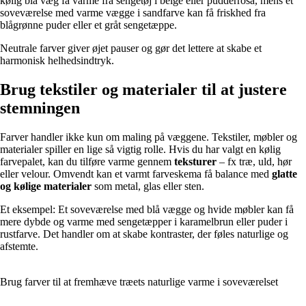
kølig blå væg få varme fra sengetøj i beige eller pudderrosa, mens et
soveværelse med varme vægge i sandfarve kan få friskhed fra
blågrønne puder eller et gråt sengetæppe.
Neutrale farver giver øjet pauser og gør det lettere at skabe et
harmonisk helhedsindtryk.
Brug tekstiler og materialer til at justere
stemningen
Farver handler ikke kun om maling på væggene. Tekstiler, møbler og
materialer spiller en lige så vigtig rolle. Hvis du har valgt en kølig
farvepalet, kan du tilføre varme gennem
teksturer
– fx træ, uld, hør
eller velour. Omvendt kan et varmt farveskema få balance med
glatte
og kølige materialer
som metal, glas eller sten.
Et eksempel: Et soveværelse med blå vægge og hvide møbler kan få
mere dybde og varme med sengetæpper i karamelbrun eller puder i
rustfarve. Det handler om at skabe kontraster, der føles naturlige og
afstemte.
Brug farver til at fremhæve træets naturlige varme i soveværelset