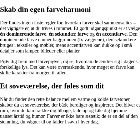
Skab din egen farveharmoni
Der findes ingen faste regler for, hvordan farver skal sammensættes –
det vigtigste er, at du trives i rummet. Et godt udgangspunkt er at vælge
én dominerende farve
,
én sekundær farve
og
én accentfarve
. Den
dominerende farve danner baggrunden (fx væggene), den sekundære
bruges i tekstiler og møbler, mens accentfarven kan dukke op i små
detaljer som lamper, billeder eller planter.
Prøv dig frem med farveprøver, og se, hvordan de ændrer sig i dagens
forskellige lys. Det kan være overraskende, hvor meget en farve kan
skifte karakter fra morgen til aften.
Et soveværelse, der føles som dit
Når du finder den rette balance mellem varme og kolde farvetoner,
skaber du et soveværelse, der både beroliger og inspirerer. Det bliver et
rum, hvor du kan trække dig tilbage, lade op og føle dig hjemme –
uanset årstid og humør. Farver er ikke bare æstetik; de er en del af den
stemning, du vågner til og falder i søvn i hver dag.